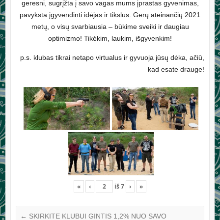
geresni, sugrįžta į savo vagas mums įprastas gyvenimas,
pavyksta įgyvendinti idėjas ir tikslus. Gerų ateinančių 2021
metų, o visų svarbiausia – būkime sveiki ir daugiau
optimizmo! Tikėkim, laukim, išgyvenkim!
p.s. klubas tikrai netapo virtualus ir gyvuoja jūsų dėka, ačiū,
kad esate drauge!
«
‹
iš
7
›
»
←
SKIRKITE KLUBUI GINTIS 1,2% NUO SAVO