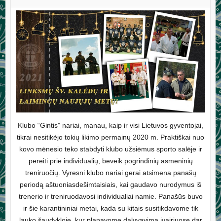
Klubo “Gintis” nariai, manau, kaip ir visi Lietuvos gyventojai,
tikrai nesitikėjo tokių likimo permainų 2020 m. Praktiškai nuo
kovo mėnesio teko stabdyti klubo užsiėmus sporto salėje ir
pereiti prie individualių, beveik pogrindinių asmeninių
treniruočių. Vyresni klubo nariai gerai atsimena panašų
periodą aštuoniasdešimtaisiais, kai gaudavo nurodymus iš
trenerio ir treniruodavosi individualiai namie. Panašūs buvo
ir šie karantininiai metai, kada su kitais susitikdavome tik
lauko šaudykloje, kur planavome dalyvavimą įvairiuose dar