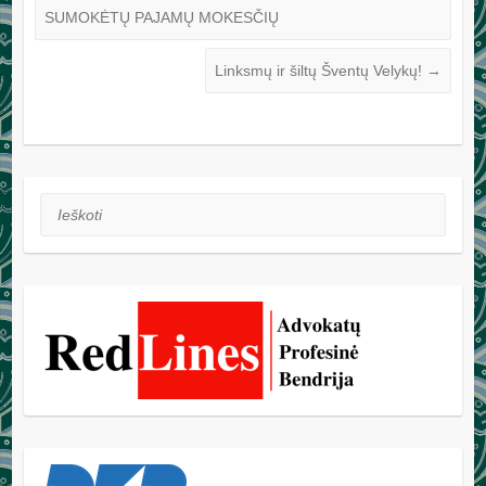
SUMOKĖTŲ PAJAMŲ MOKESČIŲ
Linksmų ir šiltų Šventų Velykų!
→
Ieškoti