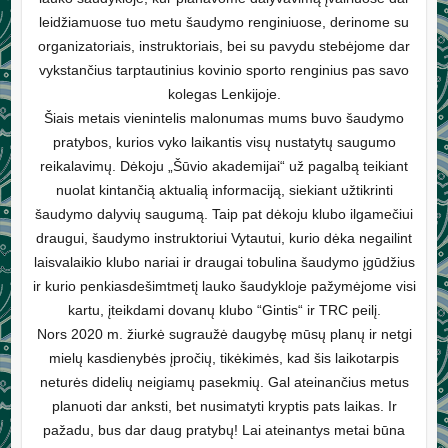
leidžiamuose tuo metu šaudymo renginiuose, derinome su
organizatoriais, instruktoriais, bei su pavydu stebėjome dar
vykstančius tarptautinius kovinio sporto renginius pas savo
kolegas Lenkijoje.
Šiais metais vienintelis malonumas mums buvo šaudymo
pratybos, kurios vyko laikantis visų nustatytų saugumo
reikalavimų. Dėkoju „Šūvio akademijai“ už pagalbą teikiant
nuolat kintančią aktualią informaciją, siekiant užtikrinti
šaudymo dalyvių saugumą. Taip pat dėkoju klubo ilgamečiui
draugui, šaudymo instruktoriui Vytautui, kurio dėka negailint
laisvalaikio klubo nariai ir draugai tobulina šaudymo įgūdžius
ir kurio penkiasdešimtmetį lauko šaudykloje pažymėjome visi
kartu, įteikdami dovanų klubo “Gintis“ ir TRC peilį.
Nors 2020 m. žiurkė sugraužė daugybę mūsų planų ir netgi
mielų kasdienybės įpročių, tikėkimės, kad šis laikotarpis
neturės didelių neigiamų pasekmių. Gal ateinančius metus
planuoti dar anksti, bet nusimatyti kryptis pats laikas. Ir
pažadu, bus dar daug pratybų! Lai ateinantys metai būna