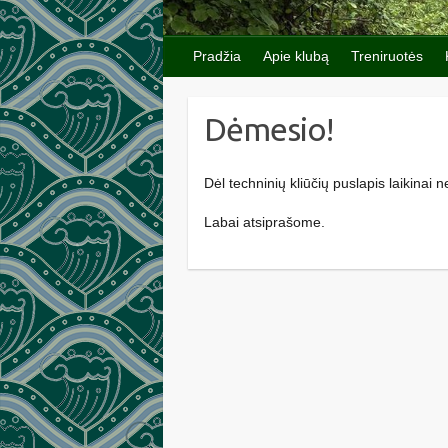
Pradžia
Apie klubą
Treniruotės
Dėmesio!
Dėl techninių kliūčių puslapis laikinai n
Labai atsiprašome.