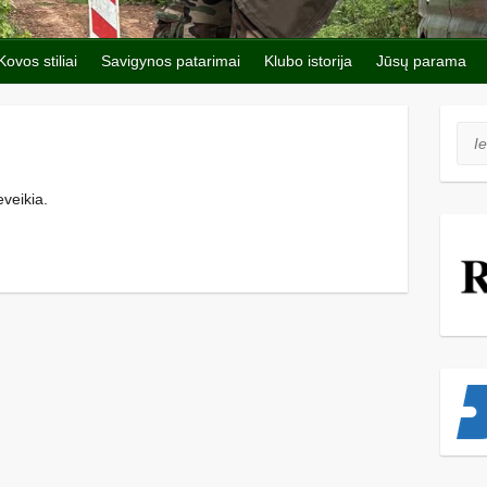
Kovos stiliai
Savigynos patarimai
Klubo istorija
Jūsų parama
Iešk
eveikia.