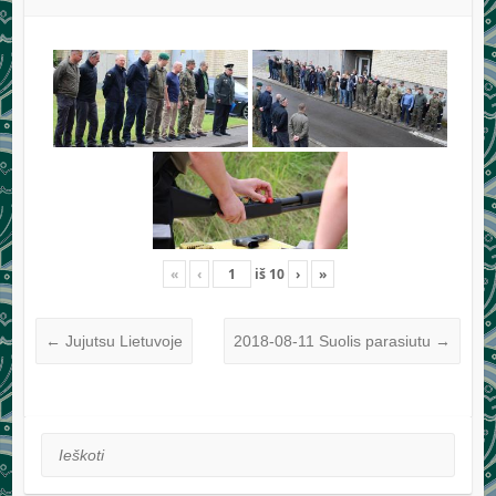
«
‹
iš
10
›
»
←
Jujutsu Lietuvoje
2018-08-11 Suolis parasiutu
→
Ieškoti