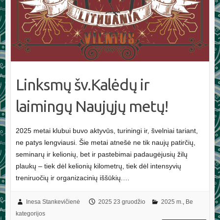
Linksmų šv.Kalėdų ir
laimingų Naujųjų metų!
2025 metai klubui buvo aktyvūs, turiningi ir, švelniai tariant,
ne patys lengviausi. Šie metai atnešė ne tik naujų patirčių,
seminarų ir kelionių, bet ir pastebimai padaugėjusių žilų
plaukų – tiek dėl kelionių kilometrų, tiek dėl intensyvių
treniruočių ir organizacinių iššūkių.…
Inesa Stankevičienė
2025 23 gruodžio
2025 m.
,
Be
kategorijos