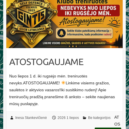
ATOSTOGAUJAME
Nuo liepos 1 d. iki rugsėjo mėn. treniruotės
nevyks.ATOSTOGAUJAME!
Linkime visiems gražios,
saulėtos ir aktyvios vasaros!Iki susitikimo rudenį! Apie
treniruočių pradžią pranešime iš anksto – sekite naujienas
mūsų puslapyje.
AT
Inesa Stankevičienė
2026 1 liepos
Be kategorijos
OS