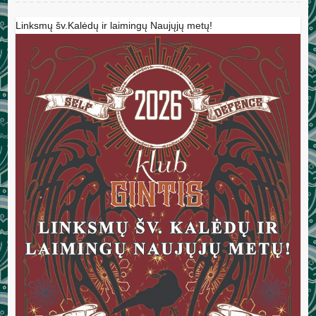
Linksmų šv.Kalėdų ir laimingų Naujųjų metų!