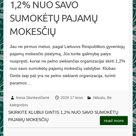
1,2% NUO SAVO
SUMOKĖTŲ PAJAMŲ
MOKESČIŲ
Jau ne pirmus metus, pagal Lietuvos Respublikos gyventojų
pajamų mokesčio įstatymą, Jūs turite galimybę patys
nuspręsti, kuriai ne pelno siekiančiai organizacijai skirti 1,2%
nuo savo sumokėtų pajamų mokesčių valstybei. Klubas
Gintis taip pat yra ne pelno siekianti organizacija, turinti
paramos…
Inesa Stankevičienė
2026 17 kovo
Aktualu
,
Be
kategorijos
SKIRKITE KLUBUI GINTIS 1,2% NUO SAVO SUMOKĖTŲ
PAJAMŲ MOKESČIŲ
read more