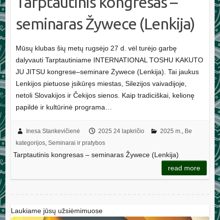
Tarptautinis kongresas –
seminaras Žywece (Lenkija)
Mūsų klubas šių metų rugsėjo 27 d. vėl turėjo garbę
dalyvauti Tarptautiniame INTERNATIONAL TOSHU KAKUTO
JU JITSU kongrese–seminare Żywece (Lenkija). Tai jaukus
Lenkijos pietuose įsikūręs miestas, Silezijos vaivadijoje,
netoli Slovakijos ir Čekijos sienos. Kaip tradiciškai, kelionę
papildė ir kultūrinė programa…
Inesa Stankevičienė
2025 24 lapkričio
2025 m.
,
Be
kategorijos
,
Seminarai ir pratybos
Tarptautinis kongresas – seminaras Žywece (Lenkija)
read more
Laukiame jūsų užsiėmimuose