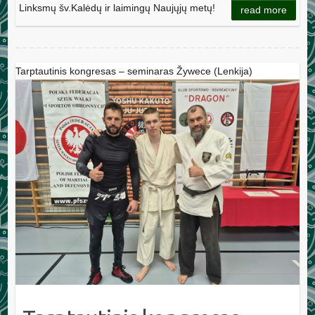
Linksmų šv.Kalėdų ir laimingų Naujųjų metų!
read more
Tarptautinis kongresas – seminaras Žywece (Lenkija)