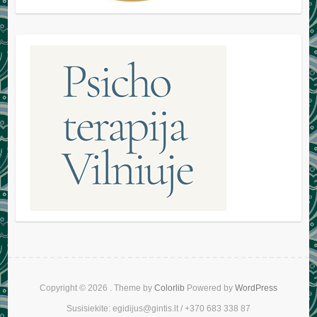
Copyright © 2026
. Theme by
Colorlib
Powered by
WordPress
Susisiekite: egidijus@gintis.lt / +370 683 338 87