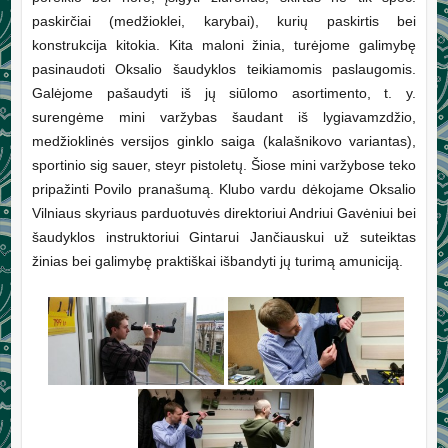
paskirčiai (medžioklei, karybai), kurių paskirtis bei
konstrukcija kitokia. Kita maloni žinia, turėjome galimybę
pasinaudoti Oksalio šaudyklos teikiamomis paslaugomis.
Galėjome pašaudyti iš jų siūlomo asortimento, t. y.
surengėme mini varžybas šaudant iš lygiavamzdžio,
medžioklinės versijos ginklo saiga (kalašnikovo variantas),
sportinio sig sauer, steyr pistoletų. Šiose mini varžybose teko
pripažinti Povilo pranašumą. Klubo vardu dėkojame Oksalio
Vilniaus skyriaus parduotuvės direktoriui Andriui Gavėniui bei
šaudyklos instruktoriui Gintarui Jančiauskui už suteiktas
žinias bei galimybę praktiškai išbandyti jų turimą amuniciją.