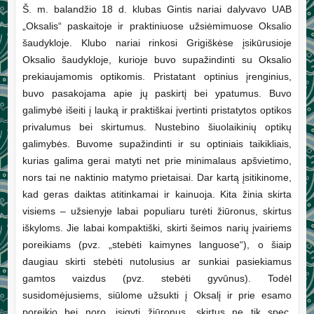
Š. m. balandžio 18 d. klubas Gintis nariai dalyvavo UAB
„Oksalis“ paskaitoje ir praktiniuose užsiėmimuose Oksalio
šaudykloje. Klubo nariai rinkosi Grigiškėse įsikūrusioje
Oksalio šaudykloje, kurioje buvo supažindinti su Oksalio
prekiaujamomis optikomis. Pristatant optinius įrenginius,
buvo pasakojama apie jų paskirtį bei ypatumus. Buvo
galimybė išeiti į lauką ir praktiškai įvertinti pristatytos optikos
privalumus bei skirtumus. Nustebino šiuolaikinių optikų
galimybės. Buvome supažindinti ir su optiniais taikikliais,
kurias galima gerai matyti net prie minimalaus apšvietimo,
nors tai ne naktinio matymo prietaisai. Dar kartą įsitikinome,
kad geras daiktas atitinkamai ir kainuoja. Kita žinia skirta
visiems – užsienyje labai populiaru turėti žiūronus, skirtus
iškyloms. Jie labai kompaktiški, skirti šeimos narių įvairiems
poreikiams (pvz. „stebėti kaimynes languose“), o šiaip
daugiau skirti stebėti nutolusius ar sunkiai pasiekiamus
gamtos vaizdus (pvz. stebėti gyvūnus). Todėl
susidomėjusiems, siūlome užsukti į Oksalį ir prie esamo
poreikio bei noro, įsigyti žiūronus, skirtus ne tik spec.