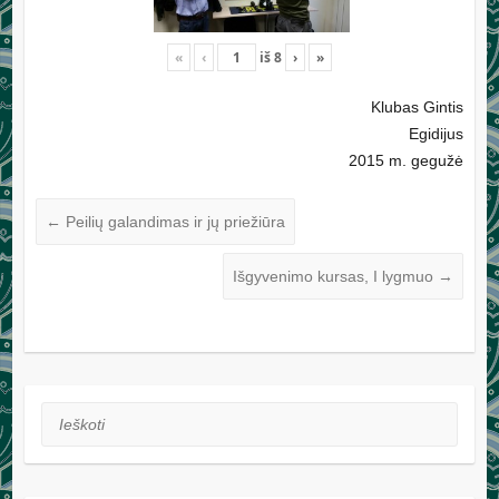
«
‹
iš
8
›
»
Klubas Gintis
Egidijus
2015 m. gegužė
←
Peilių galandimas ir jų priežiūra
Išgyvenimo kursas, I lygmuo
→
Ieškoti