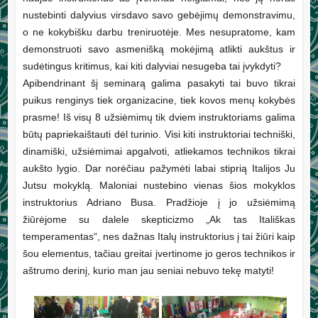
nustebinti dalyvius virsdavo savo gebėjimų demonstravimu,
o ne kokybišku darbu treniruotėje. Mes nesupratome, kam
demonstruoti savo asmenišką mokėjimą atlikti aukštus ir
sudėtingus kritimus, kai kiti dalyviai nesugeba tai įvykdyti?
Apibendrinant šį seminarą galima pasakyti tai buvo tikrai
puikus renginys tiek organizacine, tiek kovos menų kokybės
prasme! Iš visų 8 užsiėmimų tik dviem instruktoriams galima
būtų papriekaištauti dėl turinio. Visi kiti instruktoriai techniški,
dinamiški, užsiėmimai apgalvoti, atliekamos technikos tikrai
aukšto lygio. Dar norėčiau pažymėti labai stiprią Italijos Ju
Jutsu mokyklą. Maloniai nustebino vienas šios mokyklos
instruktorius Adriano Busa. Pradžioje į jo užsiėmimą
žiūrėjome su dalele skepticizmo „Ak tas Itališkas
temperamentas“, nes dažnas Italų instruktorius į tai žiūri kaip
šou elementus, tačiau greitai įvertinome jo geros technikos ir
aštrumo derinį, kurio man jau seniai nebuvo tekę matyti!