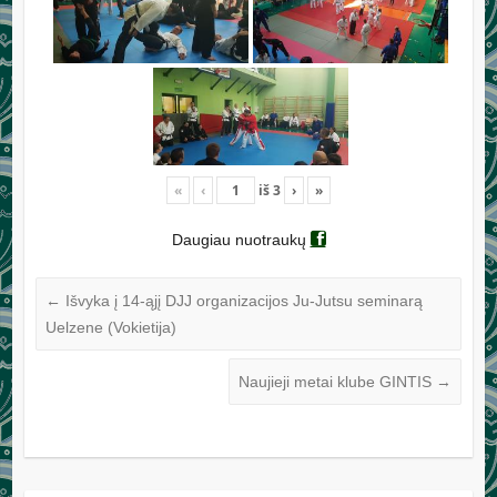
«
‹
iš
3
›
»
Daugiau nuotraukų
←
Išvyka į 14-ąjį DJJ organizacijos Ju-Jutsu seminarą
Uelzene (Vokietija)
Naujieji metai klube GINTIS
→