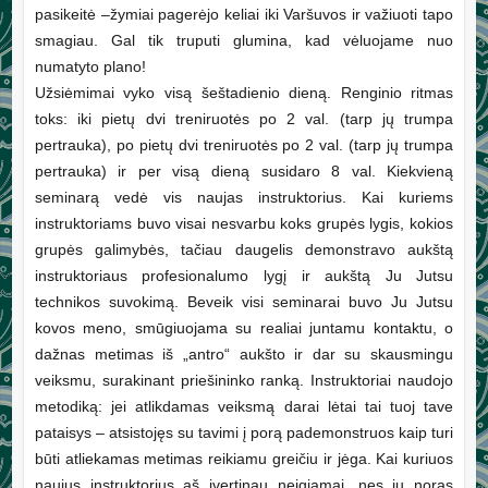
pasikeitė –žymiai pagerėjo keliai iki Varšuvos ir važiuoti tapo
smagiau. Gal tik truputi glumina, kad vėluojame nuo
numatyto plano!
Užsiėmimai vyko visą šeštadienio dieną. Renginio ritmas
toks: iki pietų dvi treniruotės po 2 val. (tarp jų trumpa
pertrauka), po pietų dvi treniruotės po 2 val. (tarp jų trumpa
pertrauka) ir per visą dieną susidaro 8 val. Kiekvieną
seminarą vedė vis naujas instruktorius. Kai kuriems
instruktoriams buvo visai nesvarbu koks grupės lygis, kokios
grupės galimybės, tačiau daugelis demonstravo aukštą
instruktoriaus profesionalumo lygį ir aukštą Ju Jutsu
technikos suvokimą. Beveik visi seminarai buvo Ju Jutsu
kovos meno, smūgiuojama su realiai juntamu kontaktu, o
dažnas metimas iš „antro“ aukšto ir dar su skausmingu
veiksmu, surakinant priešininko ranką. Instruktoriai naudojo
metodiką: jei atlikdamas veiksmą darai lėtai tai tuoj tave
pataisys – atsistojęs su tavimi į porą pademonstruos kaip turi
būti atliekamas metimas reikiamu greičiu ir jėga. Kai kuriuos
naujus instruktorius aš įvertinau neigiamai, nes jų noras