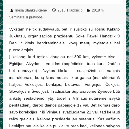
Inesa Stankevičienė
2018 1 lapkričio
2018 m.
,
Seminarai ir pratybos
Vykstam ne tik sudalyvauti, bet ir susitikti su Toshu Kakuto
Ju-Jutsu, organizacijos prezidentu Soke Paweł Handzlik 9
Dan ir kitais bendraminčiais, kovų menų mylėtojais bei
puoselėtojais.
Į kelionę, kuri tęsiasi daugiau nei 800 km, vykome trise –
Egidijus, Alvydas, Leonidas (pagėdinkim tuos kurie žadėjo
bet nenuvyko). Išvykos tikslai – susipažinti su naujais
instruktoriais, kurių šiais metais tikrai gausu (instruktoriai iš
Italijos, Vokietijos, Lenkijos, Lietuvos, Vengrijos, Čekijos,
Slovakjos ir Švedijos). Tradiciškai Suplanavome Žyviece būti
ankstų šeštadienio rytą, todėl iš Vilniaus nutarėme išvykti
penktadienį, darbo dienos pabaigoje 17 val. Bet likimas daro
savo korekcijas ir iš Vilniaus išvažiuojame 21 val. tad keliauti
reiks greičiau. Kelionė prasideda jau sutemus. Kas važiavo
Lenkijos naujais keliais puikiai supras kad, kelionės sąlygos