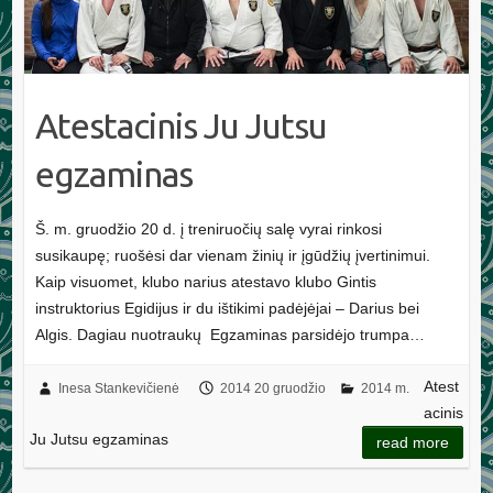
Atestacinis Ju Jutsu
egzaminas
Š. m. gruodžio 20 d. į treniruočių salę vyrai rinkosi
susikaupę; ruošėsi dar vienam žinių ir įgūdžių įvertinimui.
Kaip visuomet, klubo narius atestavo klubo Gintis
instruktorius Egidijus ir du ištikimi padėjėjai – Darius bei
Algis. Dagiau nuotraukų Egzaminas parsidėjo trumpa…
Atest
Inesa Stankevičienė
2014 20 gruodžio
2014 m.
acinis
Ju Jutsu egzaminas
read more