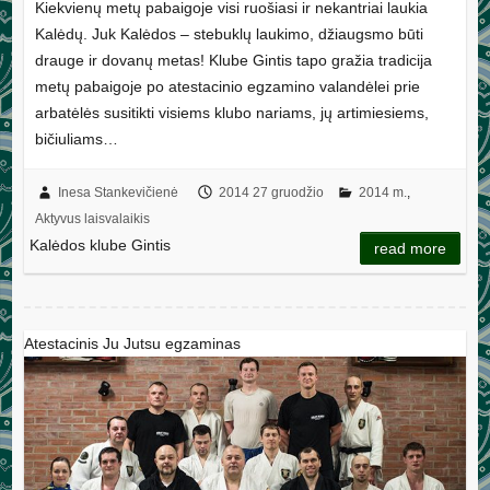
Kiekvienų metų pabaigoje visi ruošiasi ir nekantriai laukia
Kalėdų. Juk Kalėdos – stebuklų laukimo, džiaugsmo būti
drauge ir dovanų metas! Klube Gintis tapo gražia tradicija
metų pabaigoje po atestacinio egzamino valandėlei prie
arbatėlės susitikti visiems klubo nariams, jų artimiesiems,
bičiuliams…
Inesa Stankevičienė
2014 27 gruodžio
2014 m.
,
Aktyvus laisvalaikis
Kalėdos klube Gintis
read more
Atestacinis Ju Jutsu egzaminas