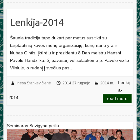
Lenkija-2014
Šaunia tradicija tapo dukart per metus susitikti su
tarptautinių kovos menų organizacijų, kurių nariu yra ir
klubas Gintis, įkūrėju ir prezidentu 8 Dan meistru Hanshi
Pavelu Handzliku. Šį pavasarį vėl sulaukėme p. Pavelo vizito
Vilniuje, o rudenį į svečius pas…
Lenkij
Inesa Stankevičienė
2014 27 rugsėjo
2014 m.
a-
2014
read more
Seminaras Savigyna peiliu