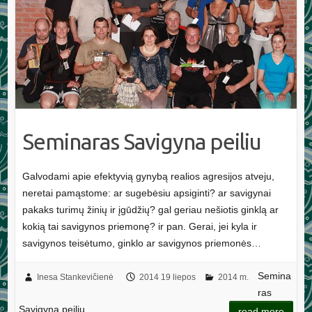
Seminaras Savigyna peiliu
Galvodami apie efektyvią gynybą realios agresijos atveju,
neretai pamąstome: ar sugebėsiu apsiginti? ar savigynai
pakaks turimų žinių ir įgūdžių? gal geriau nešiotis ginklą ar
kokią tai savigynos priemonę? ir pan. Gerai, jei kyla ir
savigynos teisėtumo, ginklo ar savigynos priemonės…
Semina
Inesa Stankevičienė
2014 19 liepos
2014 m.
ras
Savigyna peiliu
read more