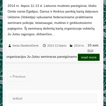
2014 m. liepos 11-13 d. Lietuvos muitinės pareigūnai, klubo
Gintis nariai Egidijus, Darius ir Andrius penktą kartą dalyvavo
Uelzene (Vokietija) vykusiame federaciniame praktiniame
seminare policijai, teisėsaugai, muitinei ir ginkluotosioms
pajėgoms. Šį seminarą dešimtą kartą organizuoja vokiečių
Ju Jutsu sąjungos, dirbančios…
10-asis
Inesa Stankevičienė
2014 12 liepos
2014 m.
DJJ
organizacijos Ju-Jutsu seminaras pareigūnams
read more
« Previous
Ieškoti