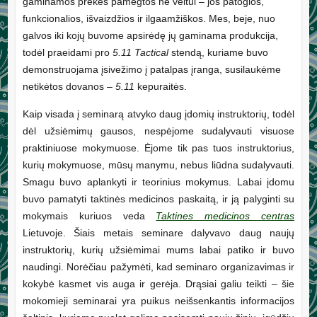
gaminamos prekės pamėgtos ne veltui – jos patogios,
funkcionalios, išvaizdžios ir ilgaamžiškos. Mes, beje, nuo
galvos iki kojų buvome apsirėdę jų gaminama produkcija,
todėl praeidami pro
5.11 Tactical
stendą, kuriame buvo
demonstruojama įsivežimo į patalpas įranga, susilaukėme
netikėtos dovanos –
5.11
kepuraitės.
Kaip visada į seminarą atvyko daug įdomių instruktorių, todėl
dėl užsiėmimų gausos, nespėjome sudalyvauti visuose
praktiniuose mokymuose. Ėjome tik pas tuos instruktorius,
kurių mokymuose, mūsų manymu, nebus liūdna sudalyvauti.
Smagu buvo aplankyti ir teorinius mokymus. Labai įdomu
buvo pamatyti taktinės medicinos paskaitą, ir ją palyginti su
mokymais kuriuos veda
Taktines medicinos centras
Lietuvoje. Šiais metais seminare dalyvavo daug naujų
instruktorių, kurių užsiėmimai mums labai patiko ir buvo
naudingi. Norėčiau pažymėti, kad seminaro organizavimas ir
kokybė kasmet vis auga ir gerėja. Drąsiai galiu teikti – šie
mokomieji seminarai yra puikus neišsenkantis informacijos