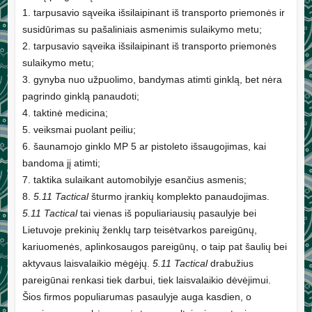
1. tarpusavio sąveika išsilaipinant iš transporto priemonės ir
susidūrimas su pašaliniais asmenimis sulaikymo metu;
2. tarpusavio sąveika išsilaipinant iš transporto priemonės
sulaikymo metu;
3. gynyba nuo užpuolimo, bandymas atimti ginklą, bet nėra
pagrindo ginklą panaudoti;
4. taktinė medicina;
5. veiksmai puolant peiliu;
6. šaunamojo ginklo MP 5 ar pistoleto išsaugojimas, kai
bandoma jį atimti;
7. taktika sulaikant automobilyje esančius asmenis;
8.
5.11 Tactical
šturmo įrankių komplekto panaudojimas.
5.11 Tactical
tai vienas iš populiariausių pasaulyje bei
Lietuvoje prekinių ženklų tarp teisėtvarkos pareigūnų,
kariuomenės, aplinkosaugos pareigūnų, o taip pat šaulių bei
aktyvaus laisvalaikio mėgėjų.
5.11 Tactical
drabužius
pareigūnai renkasi tiek darbui, tiek laisvalaikio dėvėjimui.
Šios firmos populiarumas pasaulyje auga kasdien, o