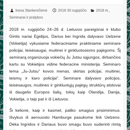
Inesa Stankevičienė
2018 30 rugpjūčio
2018 m.
,
Seminarai ir pratybos
2018 m. rugpjūčio 24–26 d. Lietuvos pareigūnai ir klubo
Gintis nariai Egidijus, Darius bei Ingrida dalyvavo Uelzene
(Vokietija) vykusiame federaciniame praktiniame seminare
policijai, teisėsaugai, muitinei ir ginkluotosioms pajėgoms. Šį
seminarą organizuoja vokiečių Ju Jutsu sąjungos, dirbančios
kartu su Vokietijos vidine federacine ministerija. Seminaro
tema „Ju-Jutsu“ kovos menas, skirtas policijai, muitinei,
teismų ir karo policijai“. Seminare dalyvavo policijos,
teisėsaugos, muitinės ir ginkluotųjų pajėgų struktūrų atstovai
iš daugelio Europos šalių, tokių kaip Olandija, Danija,
Vokietija, o taip pat ir iš Lietuvos.
Ši kelionė, kaip ir kasmet,
paliko smagius prisiminimus.
Išvykus iš aerouosto Hamburge pasukome link Uelzeno.
Dėka Ingridos ir Dariaus buvo smagu buvo suderinti rimtą