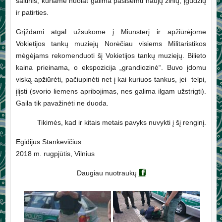
šaltinis, kuriame nuolat galima pasisemti naujų žinių, įgūdžių
ir patirties.
Grįždami atgal užsukome į Miunsterį ir apžiūrėjome
Vokietijos tankų muziejų Norėčiau visiems Militaristikos
mėgėjams rekomenduoti šį Vokietijos tankų muziejų. Bilieto
kaina prieinama, o ekspozicija „grandiozinė“. Buvo įdomu
viską apžiūrėti, pačiupinėti net į kai kuriuos tankus, jei telpi,
įlįsti (svorio liemens apribojimas, nes galima ilgam užstrigti).
Gaila tik pavažinėti ne duoda.
Tikimės, kad ir kitais metais pavyks nuvykti į šį renginį.
Egidijus Stankevičius
2018 m. rugpjūtis, Vilnius
Daugiau nuotraukų