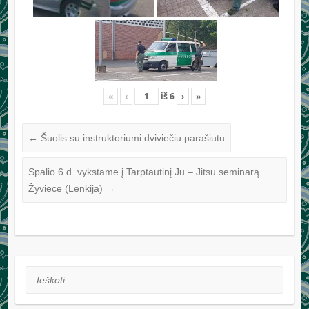
«
‹
iš
6
›
»
←
Šuolis su instruktoriumi dviviečiu parašiutu
Spalio 6 d. vykstame į Tarptautinį Ju – Jitsu seminarą
Žyviece (Lenkija)
→
Ieškoti