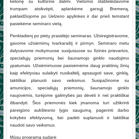
kelionę su kultūrine dalimi. Vietomis stabtelėdavome
trumpam atsikvėpti, aplankėme garsųjį Bremeną,
paklaidžiojome po Uelzeno apylinkes ir dar prieš temstant
pasiekėme seminaro vietą.
Penktadienį po pietų prasidėjo seminaras. Užsiregistravome,
gavome užsiėmimų tvarkaraštį ir pirmyn. Seminaro metu
dalyvavome mokymuose susijusiuose su fizinės prievartos,
specialiųjų priemonių bei šaunamojo ginklo naudojimo
ypatumais. Užsiėmimuose pasisėmėme daug praktinių žinių
kaip efektyviau sulaikyti nusikaltėlį, apsaugoti save, ginklą,
taktiškai planuoti savo veiksmus. Susipažinome su
amunicijos, specialiųjų priemonių, šaunamojo ginklo
naujovėmis, turėjome galimybės jas dėvėti ir net praktiškai
išbandyti. Šios priemonės kiek įmanoma turi užtikrinti
pareigūno aukštesnio lygio saugumą, pagerinti darbo
kokybės efektyvumą, bei padėti suplanuoti ir taktiškai
naudoti savo veiksmus.
Mūsų programą sudarė: