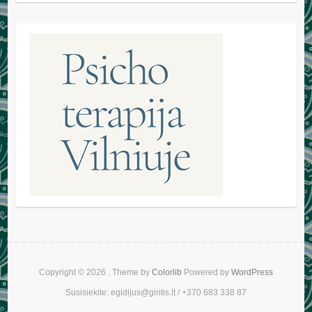
Copyright © 2026
. Theme by
Colorlib
Powered by
WordPress
Susisiekite: egidijus@gintis.lt / +370 683 338 87