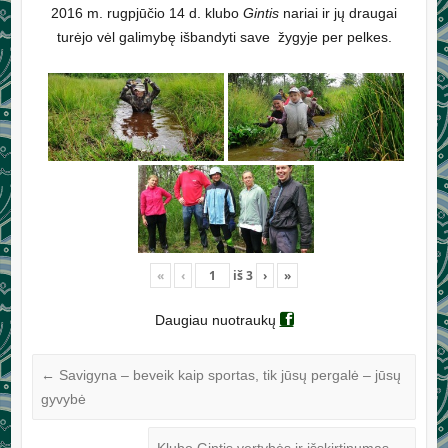
2016 m. rugpjūčio 14 d. klubo
Gintis
nariai ir jų draugai
turėjo vėl galimybę išbandyti save žygyje per pelkes.
«
‹
iš
3
›
»
Daugiau nuotraukų
←
Savigyna – beveik kaip sportas, tik jūsų pergalė – jūsų
gyvybė
Klubo Gintis vertybės ir išskirtinumas
→