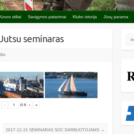
Kovos stiliai
Savigynos patarimai
Klubo istorija
Jūsų parama
Jutsu seminaras
Iešk
žio
‹
iš
9
›
»
2017-12-15 SEMINARAS SOC DARBUOTOJAMS
→