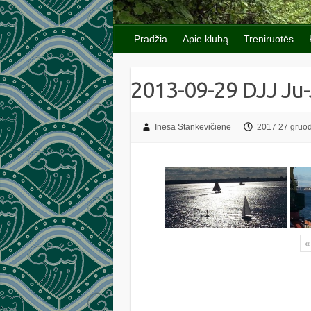
Pradžia
Apie klubą
Treniruotės
2013-09-29 DJJ Ju-
Inesa Stankevičienė
2017 27 gruod
«