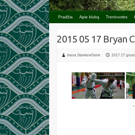
Pradžia
Apie klubą
Treniruotės
2015 05 17 Bryan C
Inesa Stankevičienė
2017 27 gruod
«