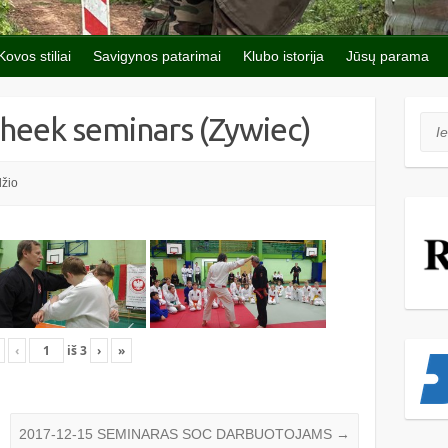
Kovos stiliai
Savigynos patarimai
Klubo istorija
Jūsų parama
heek seminars (Zywiec)
Iešk
žio
‹
iš
3
›
»
2017-12-15 SEMINARAS SOC DARBUOTOJAMS
→