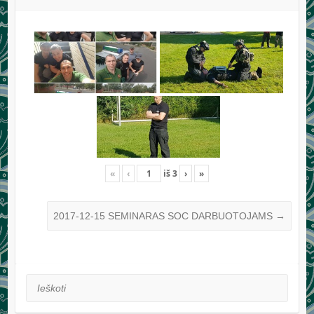
«
‹
iš
3
›
»
2017-12-15 SEMINARAS SOC DARBUOTOJAMS
→
Ieškoti