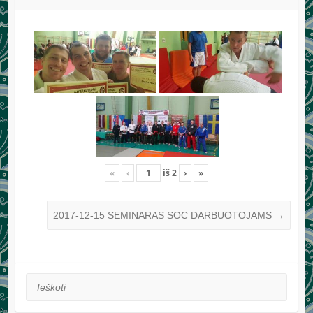
«
‹
iš
2
›
»
2017-12-15 SEMINARAS SOC DARBUOTOJAMS
→
Ieškoti