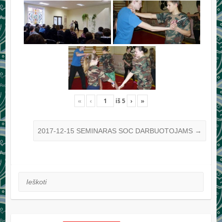
«
‹
iš
5
›
»
2017-12-15 SEMINARAS SOC DARBUOTOJAMS
→
Ieškoti