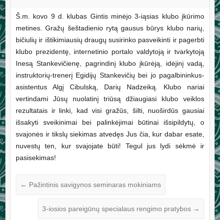
Š.m. kovo 9 d. klubas Gintis minėjo 3-iąsias klubo įkūrimo
metines. Gražų šeštadienio rytą gausus būrys klubo narių,
bičiulių ir ištikimiausių draugų susirinko pasveikinti ir pagerbti
klubo prezidentę, internetinio portalo valdytoją ir tvarkytoją
Inesą Stankevičienę, pagrindinį klubo įkūrėją, idėjinį vadą,
instruktorių-trenerį Egidijų Stankevičių bei jo pagalbininkus-
asistentus Algį Cibulską, Darių Nadzeiką. Klubo nariai
vertindami Jūsų nuolatinį triūsą džiaugiasi klubo veiklos
rezultatais ir linki, kad visi gražūs, šilti, nuoširdūs gausiai
išsakyti sveikinimai bei palinkėjimai būtinai išsipildytų, o
svajonės ir tikslų siekimas atvedęs Jus čia, kur dabar esate,
nuvestų ten, kur svajojate būti! Tegul jus lydi sėkmė ir
pasisekimas!
←
Pažintinis savigynos seminaras mokiniams
3-iosios pareigūnų specialaus rengimo pratybos
→