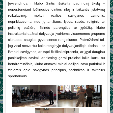
Įgyvendindami klubo Gintis išsikeltą pagrindinį tikslą –
neperžengiant būtinosios ginties ribų ir laikantis įstatymų
reikalavimų, mokyti realios savigynos asmenis,
nepriklausomai nuo jų amžiaus, lyties, rasės, religinių ar
politinių pažiūrų, fizinės parengties ar įgūdžių, klubo
instruktoriai dažnai dalyvauja įvairioms visuomenės grupėms
skirtuose saugios gyvensenos renginiuose. Pabrėždami tai,
jog visai nesvarbu koks renginyje dalyvaujančiojo tikslas – ar
išmokti savigynos, ar tapti fiziškai stipresniu, ar įgyti daugiau
pasitikėjimo savimi, ar tiesiog gerai praleisti laiką kartu su
bendraminčiais, klubo atstovai mielai dalijasi savo patirtimi ir
žiniomis apie savigynos principus, technikas ir taktinius
sprendimus.