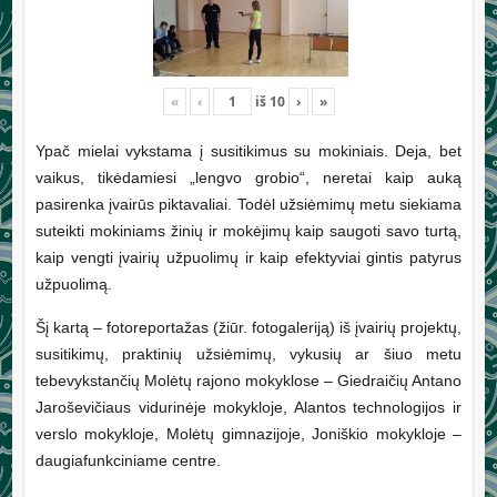
«
‹
iš
10
›
»
Ypač mielai vykstama į susitikimus su mokiniais. Deja, bet
vaikus, tikėdamiesi „lengvo grobio“, neretai kaip auką
pasirenka įvairūs piktavaliai. Todėl užsiėmimų metu siekiama
suteikti mokiniams žinių ir mokėjimų kaip saugoti savo turtą,
kaip vengti įvairių užpuolimų ir kaip efektyviai gintis patyrus
užpuolimą.
Šį kartą – fotoreportažas (žiūr. fotogaleriją) iš įvairių projektų,
susitikimų, praktinių užsiėmimų, vykusių ar šiuo metu
tebevykstančių Molėtų rajono mokyklose – Giedraičių Antano
Jaroševičiaus vidurinėje mokykloje, Alantos technologijos ir
verslo mokykloje, Molėtų gimnazijoje, Joniškio mokykloje –
daugiafunkciniame centre.