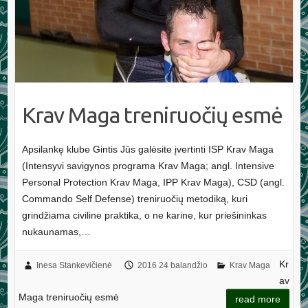
Krav Maga treniruočių esmė
Apsilankę klube Gintis Jūs galėsite įvertinti ISP Krav Maga
(Intensyvi savigynos programa Krav Maga; angl. Intensive
Personal Protection Krav Maga, IPP Krav Maga), CSD (angl.
Commando Self Defense) treniruočių metodiką, kuri
grindžiama civiline praktika, o ne karine, kur priešininkas
nukaunamas,…
Kr
Inesa Stankevičienė
2016 24 balandžio
Krav Maga
av
Maga treniruočių esmė
read more