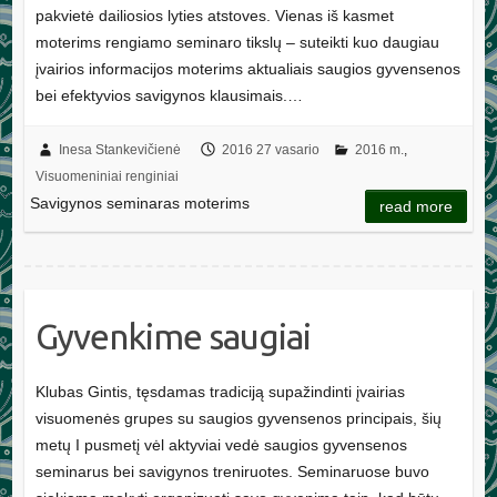
pakvietė dailiosios lyties atstoves. Vienas iš kasmet
moterims rengiamo seminaro tikslų – suteikti kuo daugiau
įvairios informacijos moterims aktualiais saugios gyvensenos
bei efektyvios savigynos klausimais.…
Inesa Stankevičienė
2016 27 vasario
2016 m.
,
Visuomeniniai renginiai
Savigynos seminaras moterims
read more
Gyvenkime saugiai
Klubas Gintis, tęsdamas tradiciją supažindinti įvairias
visuomenės grupes su saugios gyvensenos principais, šių
metų I pusmetį vėl aktyviai vedė saugios gyvensenos
seminarus bei savigynos treniruotes. Seminaruose buvo