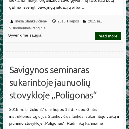
siekiama mokyti organizuoti savo gyvenimą taip, kad būtų
galima išvengti pavojingų situacijų arba…
Inesa Stankevičienė
2015 1 liepos
2015 m.
,
Visuomeniniai renginiai
Gyvenkime saugiai
read more
Savigynos seminaras
sukarintoje jaunuolių
stovykloje „Poligonas“
2015 m. birželio 27 d. ir liepos 18 d. klubo Gintis
instruktorius Egidijus Stankevičius lankėsi sukarintoje vaikų ir
jaunimo stovykloje „Poligonas“, Rūdninkų kariniame