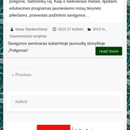
poligone, Šalčininkų raj. Kaip ir kiekvienais metais, tęsdami
edukacines programas jauniesiems mūsų tėvynės
piliečiams, pravestas pažintinis savigynos…
Inesa Stankevičienė
2015 27 birželio
2015 m.
,
Visuomeniniai renginiai
Savigynos seminaras sukarintoje jaunuolių stovykloje
„Poligonas“
read more
« Previous
Ieškoti