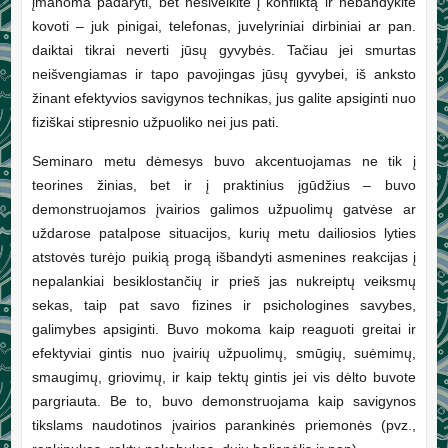
įmanoma padaryti, bet nesivelkite į konfliktą ir nebandykite
kovoti – juk pinigai, telefonas, juvelyriniai dirbiniai ar pan.
daiktai tikrai neverti jūsų gyvybės. Tačiau jei smurtas
neišvengiamas ir tapo pavojingas jūsų gyvybei, iš anksto
žinant efektyvios savigynos technikas, jus galite apsiginti nuo
fiziškai stipresnio užpuoliko nei jus pati.
Seminaro metu dėmesys buvo akcentuojamas ne tik į
teorines žinias, bet ir į praktinius įgūdžius – buvo
demonstruojamos įvairios galimos užpuolimų gatvėse ar
uždarose patalpose situacijos, kurių metu dailiosios lyties
atstovės turėjo puikią progą išbandyti asmenines reakcijas į
nepalankiai besiklostančių ir prieš jas nukreiptų veiksmų
sekas, taip pat savo fizines ir psichologines savybes,
galimybes apsiginti. Buvo mokoma kaip reaguoti greitai ir
efektyviai gintis nuo įvairių užpuolimų, smūgių, suėmimų,
smaugimų, griovimų, ir kaip tektų gintis jei vis dėlto buvote
pargriauta. Be to, buvo demonstruojama kaip savigynos
tikslams naudotinos įvairios parankinės priemonės (pvz.,