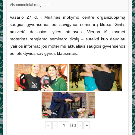
Visuomeniniai renginiai
Vasario 27 d. į Muitinės mokymo centre organizuojamą
saugios gyvensenos bei savigynos seminarą klubas Gintis
pakvietė dailiosios lyties atstoves. Vienas iš kasmet
moterims rengiamo seminaro tikslų – suteikti kuo daugiau
įvairios informacijos moterims aktualiais saugios gyvensenos
bei efektyvios savigynos klausimais.
«
‹
iš
3
›
»