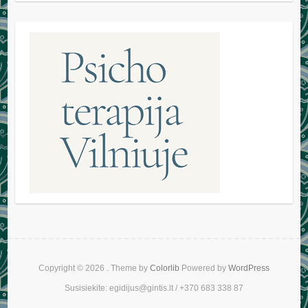
Copyright © 2026
. Theme by
Colorlib
Powered by
WordPress
Susisiekite: egidijus@gintis.lt / +370 683 338 87